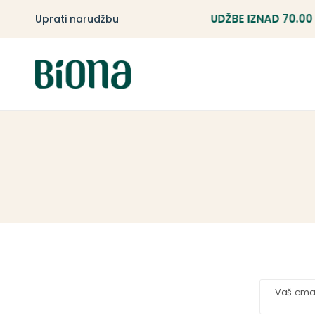
BESPLATNA DOSTAVA ZA NARUDŽBE IZNAD 70.00 K
Uprati narudžbu
Vaš emai