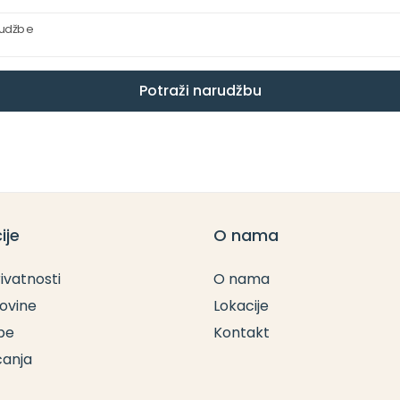
rudžbe
Potraži narudžbu
ije
O nama
rivatnosti
O nama
povine
Lokacije
be
Kontakt
ćanja