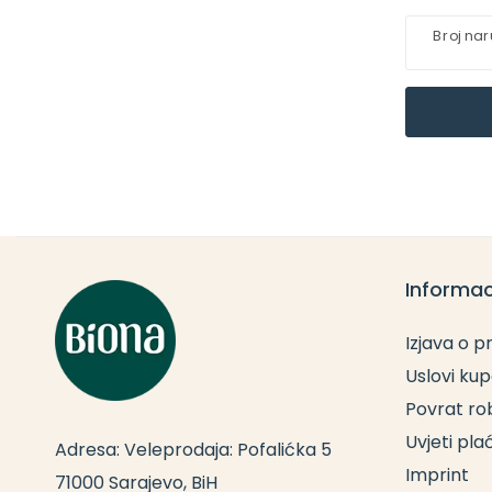
Broj na
Informac
Izjava o p
Uslovi ku
Povrat ro
Uvjeti pla
Adresa: Veleprodaja: Pofalićka 5
Imprint
71000 Sarajevo, BiH