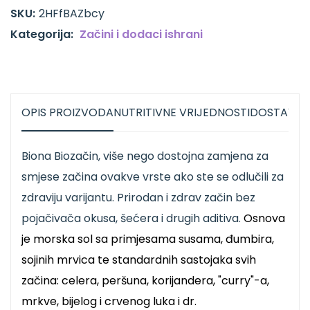
SKU:
2HFfBAZbcy
Kategorija:
Začini i dodaci ishrani
OPIS PROIZVODA
NUTRITIVNE VRIJEDNOSTI
DOSTAVA
Biona Biozačin, više nego dostojna zamjena za
smjese začina ovakve vrste ako ste se odlučili za
zdraviju varijantu. Prirodan i zdrav začin bez
pojačivača okusa, šećera i drugih aditiva.
Osnova
je morska sol sa primjesama susama, đumbira,
sojinih mrvica te standardnih sastojaka svih
začina: celera, peršuna, korijandera, "curry"-a,
mrkve, bijelog i crvenog luka i dr.