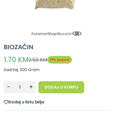
Početna
Shop
Biozačin
BIOZAČIN
1.70 KM
3.50 KM
51%
popust
Sadržaj: 200 Gram
-
+
DODAJ U KORPU
Dodaj u listu želja