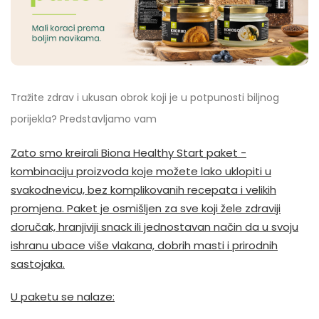
Tražite zdrav i ukusan obrok koji je u potpunosti biljnog
porijekla? Predstavljamo vam
Zato smo kreirali Biona Healthy Start paket -
kombinaciju proizvoda koje možete lako uklopiti u
svakodnevicu, bez komplikovanih recepata i velikih
promjena. Paket je osmišljen za sve koji žele zdraviji
doručak, hranjiviji snack ili jednostavan način da u svoju
ishranu ubace više vlakana, dobrih masti i prirodnih
sastojaka.
U paketu se nalaze: