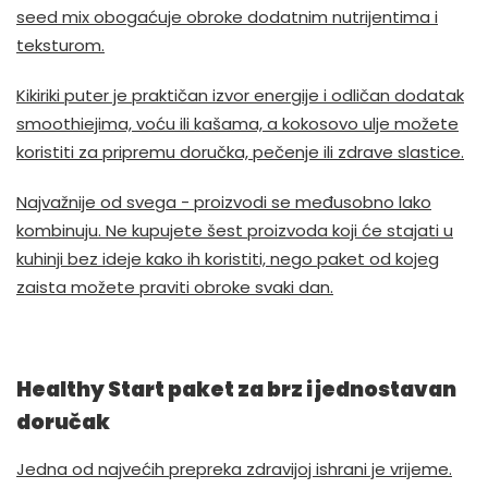
seed mix obogaćuje obroke dodatnim nutrijentima i
teksturom.
Kikiriki puter je praktičan izvor energije i odličan dodatak
smoothiejima, voću ili kašama, a kokosovo ulje možete
koristiti za pripremu doručka, pečenje ili zdrave slastice.
Najvažnije od svega - proizvodi se međusobno lako
kombinuju. Ne kupujete šest proizvoda koji će stajati u
kuhinji bez ideje kako ih koristiti, nego paket od kojeg
zaista možete praviti obroke svaki dan.
Healthy Start paket za brz i jednostavan
doručak
Jedna od najvećih prepreka zdravijoj ishrani je vrijeme.