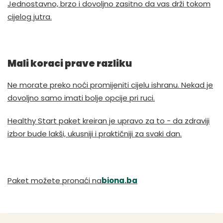
Jednostavno, brzo i dovoljno zasitno da vas drži tokom
cijelog jutra.
Mali koraci prave razliku
Ne morate preko noći promijeniti cijelu ishranu. Nekad je
dovoljno samo imati bolje opcije pri ruci.
Healthy Start paket kreiran je upravo za to - da zdraviji
izbor bude lakši, ukusniji i praktičniji za svaki dan.
Paket možete pronaći na
biona.ba