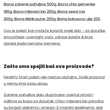
Biona zobene pahuljice 500g,
Biona chia sjemenke
180g,
Biona mljeveni lan 200g,
Biona seed mix
200g,
Biona kikiriki puter 200g,
Biona kokosovo ulje 200.
Ovo je paket koji možete koristiti svaki dan - za doručke,
smoothieje, overnight oats, zdrave kolače ili brze
obroke kada nemate vremena.
Zašto smo spojili baš ove proizvode?
Healthy Start paket nije nastao slučajno. Svaki proizvod
u njemu ima svoju ulogu.
Zobene pahuljice daju dugotrajan osjećaj sitosti i
odlična su baza za doručak. Chia i mljeveni lan prirodno
su bogati vlaknima i omega-3 masnim kiselinama, dok