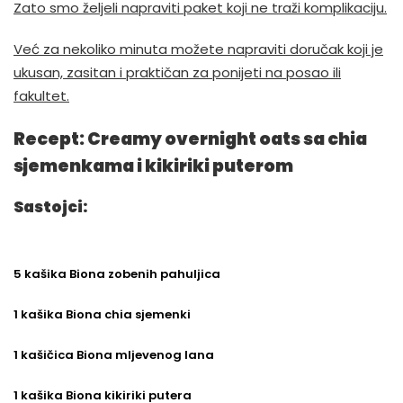
Zato smo željeli napraviti paket koji ne traži komplikaciju.
Već za nekoliko minuta možete napraviti doručak koji je
ukusan, zasitan i praktičan za ponijeti na posao ili
fakultet.
Recept: Creamy overnight oats sa chia
sjemenkama i kikiriki puterom
Sastojci:
5 kašika Biona zobenih pahuljica
1 kašika Biona chia sjemenki
1 kašičica Biona mljevenog lana
1 kašika Biona kikiriki putera