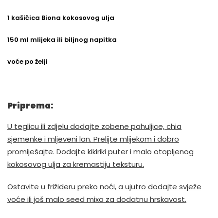
1 kašičica Biona kokosovog ulja
150 ml mlijeka ili biljnog napitka
voće po želji
Priprema:
U teglicu ili zdjelu dodajte zobene pahuljice, chia
sjemenke i mljeveni lan. Prelijte mlijekom i dobro
promiješajte. Dodajte kikiriki puter i malo otopljenog
kokosovog ulja za kremastiju teksturu.
Ostavite u frižideru preko noći, a ujutro dodajte svježe
voće ili još malo seed mixa za dodatnu hrskavost.