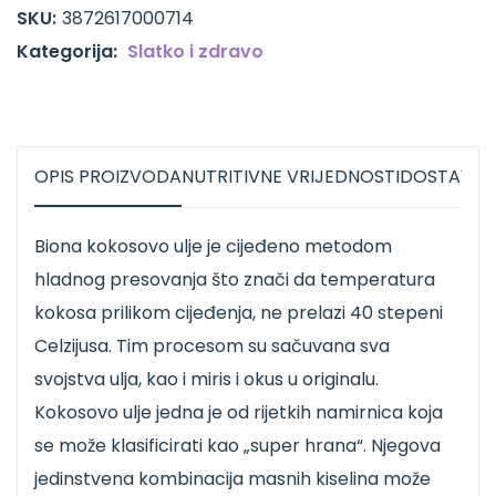
SKU:
3872617000714
Kategorija:
Slatko i zdravo
OPIS PROIZVODA
NUTRITIVNE VRIJEDNOSTI
DOSTAVA
Biona kokosovo ulje je cijeđeno metodom
hladnog presovanja što znači da temperatura
kokosa prilikom cijeđenja, ne prelazi 40 stepeni
Celzijusa. Tim procesom su sačuvana sva
svojstva ulja, kao i miris i okus u originalu.
Kokosovo ulje jedna je od rijetkih namirnica koja
se može klasificirati kao „super hrana“. Njegova
jedinstvena kombinacija masnih kiselina može